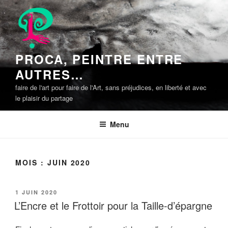
Aller
au
contenu
principal
PROCA, PEINTRE ENTRE
AUTRES…
faire de l'art pour faire de l'Art, sans préjudices, en liberté et avec
le plaisir du partage
Menu
MOIS :
JUIN 2020
PUBLIÉ
1 JUIN 2020
LE
L’Encre et le Frottoir pour la Taille-d’épargne