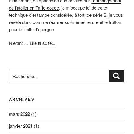
Finalement, en appendice aux articles sur
l’aménagement
de l’atelier en Taille-douce
, je m’occupe ici de cette
technique d’estampe considérée, à tort, de série B, je vous
révèle donc comme réaliser soi-même l’encre et le frottoir
pour la Taille-d’épargne.
N’étant …
Lire la suite...
Recherche
Reche
pour
:
ARCHIVES
mars 2022
(1)
janvier 2021
(1)